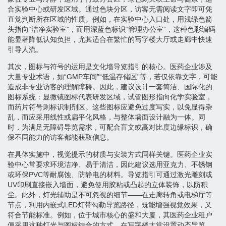
合实验中心或研发区域。通过色块分区，访客无需阅读文字即可凭
直觉判断所在区域的性质。例如，在实验中心入口处，用浅绿色箭
头指向“洁净实验室”，而用深蓝色标识“管理办公室”，这种色彩编码
能显著降低认知负担，尤其适合在繁忙的写字楼大厅或走廊中快速
引导人流。
其次，图标与符号的运用是文化墙导览指引的核心。医药企业涉及
大量专业术语，如“GMP车间”“低温存储区”等，若仅依靠文字，可能
造成非专业访客的理解障碍。因此，建议设计一套简洁、国际化的
图标系统：显微镜图标代表研发区域，试管图形指向化学实验室，
而药片符号则标识制剂区。这些图标应避免过度写实，以免显得杂
乱，而应采用线性或扁平化风格，与整体墙面设计融为一体。同
时，为满足无障碍导览需求，可配合盲文或高对比度边缘标识，确
保不同能力的访客都能获取信息。
在具体实施中，视觉提示的材质与安装方式同样关键。医药企业实
验中心常要求环境洁净、易于清洁，因此建议选用亚克力、不锈钢
或环保PVC等耐腐蚀、防静电的材料。导览指引可通过激光雕刻或
UV印刷直接嵌入墙面，避免使用胶粘或凸起的立体装饰，以防积
尘。此外，灯光辅助是不可忽视的细节——在走廊转角或电梯厅等
节点，利用内嵌式LED灯带勾勒导览路径，既能增强视觉效果，又
符合节能标准。例如，位于城市核心的盛和大厦，其医药企业租户
便采用这种灯光与图标结合的方式，在写字楼大堂设置动态导览