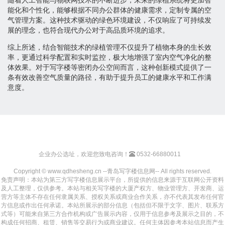
能化和个性化，能够根据不同办公群体的健康需求，定制专属的空
气管理方案。这种技术驱动的绿色环境建设，不仅响应了可持续发
展的理念，也符合现代办公对于高品质环境的追求。
综上所述，结合智能技术的绿植管理不仅提升了植物本身的生长效
率，更通过科学配置和实时监控，极大地增强了室内空气净化的整
体效果。对于写字楼等密闭办公空间而言，这种创新模式提供了一
条有效改善空气质量的路径，有助于提升员工的健康水平和工作满
意度。
企业办公选址，欢迎您致电咨询！
0532-66880011
Copyright © www.qdhesheng.cn --青岛写字楼信息网-- All rights reserved.
免责声明：本站为第三方写字楼信息展示平台，所提供的信息来源于互联网公开资料
及人工整理，仅供参考。本站与相关写字楼的大厦产权方、物业管理方、开发商、运
营方等主体不存在任何隶属关系、授权关系或商业合作关系，亦不代表其发布任何官
方信息或作出任何承诺。本站所展示的部分信息（包括但不限于文字、图片、联系方
式等）可能来自第三方合作机构或广告展示内容，仅用于信息参考及展示之目的，不
构成任何招商、租赁、销售等交易行为或商业建议。任何主体因参考本站信息而产生