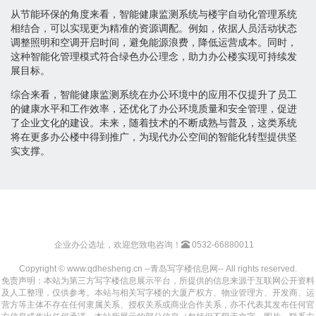
从节能环保的角度来看，智能健康监测系统与楼宇自动化管理系统
相结合，可以实现更为精准的资源调配。例如，依据人员活动状态
调整照明和空调开启时间，避免能源浪费，降低运营成本。同时，
这种智能化管理模式符合绿色办公理念，助力办公楼实现可持续发
展目标。
综合来看，智能健康监测系统在办公环境中的应用不仅提升了员工
的健康水平和工作效率，还优化了办公环境质量和安全管理，促进
了企业文化的建设。未来，随着技术的不断成熟与普及，这类系统
将在更多办公楼中得到推广，为现代办公空间的智能化转型提供坚
实支撑。
企业办公选址，欢迎您致电咨询！
0532-66880011
Copyright © www.qdhesheng.cn --青岛写字楼信息网-- All rights reserved.
免责声明：本站为第三方写字楼信息展示平台，所提供的信息来源于互联网公开资料
及人工整理，仅供参考。本站与相关写字楼的大厦产权方、物业管理方、开发商、运
营方等主体不存在任何隶属关系、授权关系或商业合作关系，亦不代表其发布任何官