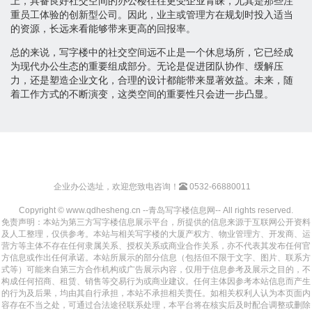
上，具备良好社交空间的办公楼往往更受企业青睐，尤其是那些注
重员工体验的创新型公司。因此，业主或管理方在规划时投入适当
的资源，长远来看能够带来更高的回报率。
总的来说，写字楼中的社交空间远不止是一个休息场所，它已经成
为现代办公生态的重要组成部分。无论是促进团队协作、缓解压
力，还是塑造企业文化，合理的设计都能带来显著效益。未来，随
着工作方式的不断演变，这类空间的重要性只会进一步凸显。
企业办公选址，欢迎您致电咨询！
0532-66880011
Copyright © www.qdhesheng.cn --青岛写字楼信息网-- All rights reserved.
免责声明：本站为第三方写字楼信息展示平台，所提供的信息来源于互联网公开资料
及人工整理，仅供参考。本站与相关写字楼的大厦产权方、物业管理方、开发商、运
营方等主体不存在任何隶属关系、授权关系或商业合作关系，亦不代表其发布任何官
方信息或作出任何承诺。本站所展示的部分信息（包括但不限于文字、图片、联系方
式等）可能来自第三方合作机构或广告展示内容，仅用于信息参考及展示之目的，不
构成任何招商、租赁、销售等交易行为或商业建议。任何主体因参考本站信息而产生
的行为及后果，均由其自行承担，本站不承担相关责任。如相关权利人认为本页面内
容存在不当之处，可通过合法途径联系处理，本平台将在核实后及时配合调整或删除